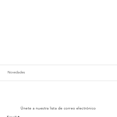
7 T
11.5
8 T
11.7
Nuestros diseños inc
medios para facilita
Te recomendamos el
1 pulgada más grand
cómodo.
El largo suele ser a
según el diseño.
Revisa nuestras med
tallas para un ajuste
Novedades
Únete a nuestra lista de correo electrónico