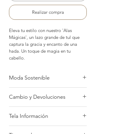
Realizar compra
Eleva tu estilo con nuestro 'Alas
Mágicas', un lazo grande de tul que
captura la gracia y encanto de una
hada. Un toque de magia en tu
cabello.
Moda Sostenible
Piezas que puedes usar una y otra vez,
Cambio y Devoluciones
realizadas conscientemente.
Todos nuestros pedidos son
procesados y elaborados
Política de Cambio y Devolución
Tela Información
especialmente para tu princesa,
evitando así el desperdicio de los
Cambio dentro de los 3 días gratis
Hecho de tejido punto con toques de
recursos.