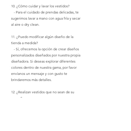
10. ¿Cómo cuidar y lavar los vestidos?
- Para el cuidado de prendas delicadas, te
sugerimos lavar a mano con agua fría y secar
al aire o dry clean.
11. ¿Puedo modificar algún diseño de la
tienda a medida?
- Sí, ofrecemos la opción de crear diseños
personalizados diseñados por nuestra propia
diseñadora. Si deseas explorar diferentes
colores dentro de nuestra gama, por favor
envíanos un mensaje y con gusto te
brindaremos más detalles.
12. ¿Realizan vestidos que no sean de su
marca?
- No realizamos diseños que no sean de
nuestra marca. Valoramos la originalidad y
exclusividad de nuestros diseños.