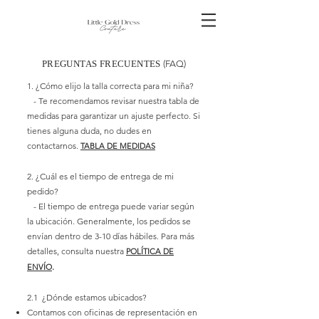
PREGUNTAS FRECUENTES
(FAQ)
1. ¿Cómo elijo la talla correcta para mi niña?
- Te recomendamos revisar nuestra tabla de
medidas para garantizar un ajuste perfecto. Si
tienes alguna duda, no dudes en
contactarnos.
TABLA DE MEDIDAS
2. ¿Cuál es el tiempo de entrega de mi
pedido?
- El tiempo de entrega puede va
riar según
la ubicación. Generalmente, los pedidos se
envían dentro de 3-10
días hábiles. Para más
detalles, co
nsulta nuestra
POLÍTICA DE
.
ENVÍO
2.1
¿Dónde estamos ubicados?
Contamos con oficinas de representación en