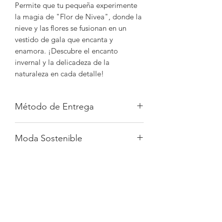
Permite que tu pequeña experimente
la magia de "Flor de Nivea", donde la
nieve y las flores se fusionan en un
vestido de gala que encanta y
enamora. ¡Descubre el encanto
invernal y la delicadeza de la
naturaleza en cada detalle!
Método de Entrega
Entrega Estándar Local (Gratis):
Moda Sostenible
Plazo de Entrega: 8-10 días hábiles
Entrega Exprés Local:
Piezas que puedes usar una y otra vez,
Plazo de Entrega: 3-4 días hábiles
Tabla de medidas
realizadas conscientemente.
Costo (Honduras): L270.00
Todos nuestros pedidos son
Envío Estándar a Islas de la Bahía
TABLA DE MEDIDAS LITTLE GOLD
procesados y elaborados
(Aéreo):
Cambio y Devoluciones
DRESS
especialmente para tu princesa,
Plazo de Entrega: 6-8 días hábiles
evitando así el desperdicio de los
Costo (Honduras): L300.00
Talla
Hombro
Cintura
Largo