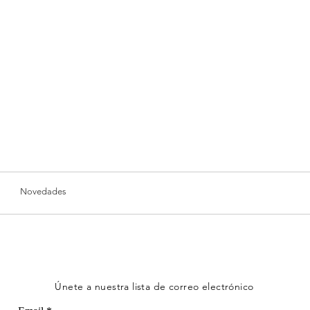
7 T
11.5
8 T
11.7
Nuestros diseños inc
medios para facilita
Te recomendamos el
1 pulgada más grand
cómodo.
El largo suele ser a
según el diseño.
Revisa nuestras med
tallas para un ajuste
Novedades
Únete a nuestra lista de correo electrónico